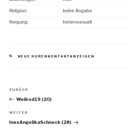
Religion:
keine Angabe
Neigung:
heterosexuell
KATEGORIEN
NEUE HURENKONTAKTANZEIGEN
Beitragsnavigation
ZURÜCK
Vorheriger
Beitrag
Weilrod19 (20)
WEITER
Nächster
Beitrag
InesAngelikaSchneck (28)