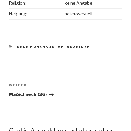
Religion:
keine Angabe
Neigung:
heterosexuell
KATEGORIEN
NEUE HURENKONTAKTANZEIGEN
Beitragsnavigation
WEITER
Nächster
Beitrag
MaiSchneck (26)
Gratis Anmelden und alles sehen